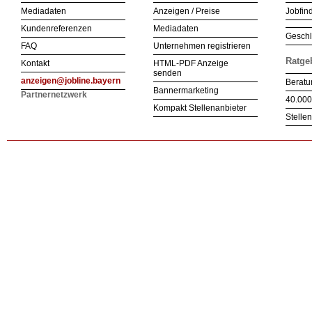
Mediadaten
Anzeigen / Preise
Jobfind
Kundenreferenzen
Mediadaten
Geschl
FAQ
Unternehmen registrieren
Ratge
Kontakt
HTML-PDF Anzeige
senden
anzeigen@jobline.bayern
Beratu
Bannermarketing
Partnernetzwerk
40.000
Kompakt Stellenanbieter
Stelle