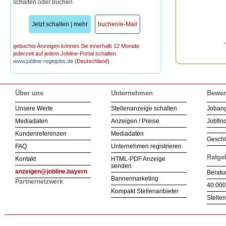
schalten oder buchen
Jetzt schalten | mehr
buchen/e-Mail
gebuchte Anzeigen können Sie innerhalb 12 Monate
jederzeit auf jedem Jobline-Portal schalten.
www.jobline-regiojobs.de
(Deutschland)
Über uns
Unternehmen
Bewer
Unsere Werte
Stellenanzeige schalten
Joban
Mediadaten
Anzeigen / Preise
Jobfind
Kundenreferenzen
Mediadaten
Geschl
FAQ
Unternehmen registrieren
Ratge
Kontakt
HTML-PDF Anzeige
senden
anzeigen@jobline.bayern
Beratu
Bannermarketing
Partnernetzwerk
40.000
Kompakt Stellenanbieter
Stelle