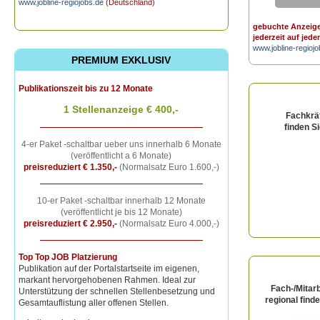
www.jobline-regiojobs.de
(Deutschland)
gebuchte Anzeige
jederzeit auf jede
www.jobline-regioj
PREMIUM EXKLUSIV
Publikationszeit bis zu 12 Monate
1 Stellenanzeige
€ 400,-
Fachkrä
finden S
4-er Paket -schaltbar ueber uns innerhalb 6 Monate
(veröffentlicht a 6 Monate)
preisreduziert € 1.350,-
(Normalsatz Euro 1.600,-)
10-er Paket -schaltbar innerhalb 12 Monate
(veröffentlicht je bis 12 Monate)
preisreduziert € 2.950,-
(Normalsatz Euro 4.000,-)
Top Top JOB Platzierung
Publikation auf der Portalstartseite im eigenen,
markant hervorgehobenen Rahmen. Ideal zur
Fach-/Mitarb
Unterstützung der schnellen Stellenbesetzung und
regional find
Gesamtauflistung aller offenen Stellen.