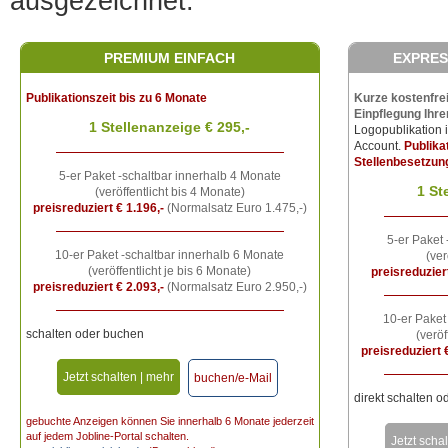
ausgezeichnet.
PREMIUM EINFACH
EXPRES
Publikationszeit bis zu 6 Monate
Kurze kostenfrei
Einpflegung Ihre
1 Stellenanzeige
€ 295,-
Logopublikation 
Account.
Publika
Stellenbesetzun
5-er Paket -schaltbar innerhalb 4 Monate
1 St
(veröffentlicht bis 4 Monate)
preisreduziert € 1.196,-
(Normalsatz Euro 1.475,-)
5-er Paket
10-er Paket -schaltbar innerhalb 6 Monate
(ver
(veröffentlicht je bis 6 Monate)
preisreduziert
preisreduziert € 2.093,-
(Normalsatz Euro 2.950,-)
10-er Paket
schalten oder buchen
(veröf
preisreduziert 
Jetzt schalten | mehr
buchen/e-Mail
direkt schalten 
gebuchte Anzeigen können Sie innerhalb 6 Monate jederzeit
auf jedem Jobline-Portal schalten.
Jetzt scha