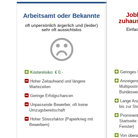
Job
Arbeitsamt oder Bekannte
zuhaus
oft unpersönlich ärgerlich und (leider)
Einfa
sehr oft aussichtslos
Geringes 
Kostenrisiko: € 0,-
Anzeigens
Hoher Zeitaufwand und längere
Multiposti
Wartezeiten
Bundeswei
Geringe Erfolgschancen
Lange Anz
Unpassende Bewerber, oft keine
bis zur St
Umzugsbereitschaft
Prominent
Hoher Stressfaktor (Papierkrieg mit
Startseite
Bewerbern)
Fenster)
Von übera