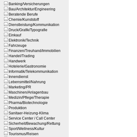
Banking/Versicherungen
Bau/Architektur/Engineering
Beratende Berufe
Chemie/Kunststoff
Dienstleistung/Kommunikation
Druck/Grafik/Typografie
Einkauf
Elektronik/Technik
Fahrzeuge
Finanzen/Treuhand/Immobilien
Handel/Trading
Handwerk
Hotelerie/Gastronomie
Informatik/Telekommunikation
Innendienst
Lebensmittel/Nahrung
Marketing/PR
Maschinen/Anlagenbau
Medizin/Pflege/Therapie
Pharma/Biotechnologie
Produktion
Sanitaer-Heizung-Klima
Service Center / Call Center
Sicherheit/Bewachung/Rettung
Sport/Wellness/Kultur
Tourismus/Reisen