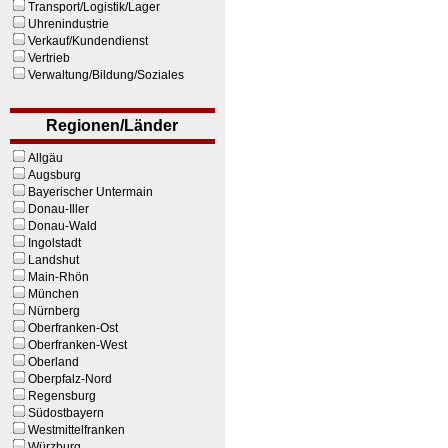
Transport/Logistik/Lager
Uhrenindustrie
Verkauf/Kundendienst
Vertrieb
Verwaltung/Bildung/Soziales
Regionen/Länder
Allgäu
Augsburg
Bayerischer Untermain
Donau-Iller
Donau-Wald
Ingolstadt
Landshut
Main-Rhön
München
Nürnberg
Oberfranken-Ost
Oberfranken-West
Oberland
Oberpfalz-Nord
Regensburg
Südostbayern
Westmittelfranken
Würzburg