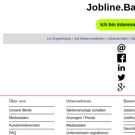
Jobline.B
Ich bin interes
zur Ergebnisliste
|
Job Weiterempfehlen
|
Jobfinder/Alert
|
St
Über uns
Unternehmen
Bewer
Unsere Werte
Stellenanzeige schalten
Joban
Mediadaten
Anzeigen / Preise
Jobfind
Kundenreferenzen
Mediadaten
Geschl
FAQ
Unternehmen registrieren