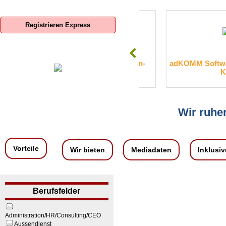
Registrieren Express
SIS-Sparkassen-Immobilien-
adKOMM Software Gmb
Service GmbH
KG
Wir ruhen
Vorteile
Wir bieten
Mediadaten
Inklusiv
Berufsfelder
Administration/HR/Consulting/CEO
Aussendienst